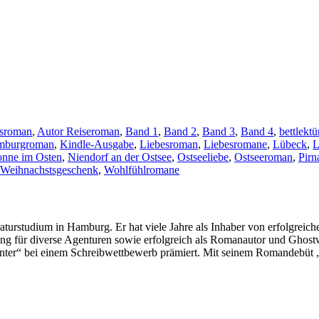
esroman
,
Autor Reiseroman
,
Band 1
,
Band 2
,
Band 3
,
Band 4
,
bettlektü
mburgroman
,
Kindle-Ausgabe
,
Liebesroman
,
Liebesromane
,
Lübeck
,
L
onne im Osten
,
Niendorf an der Ostsee
,
Ostseeliebe
,
Ostseeroman
,
Pirn
Weihnachstsgeschenk
,
Wohlfühlromane
turstudium in Hamburg. Er hat viele Jahre als Inhaber von erfolgreichen 
keting für diverse Agenturen sowie erfolgreich als Romanautor und Ghostwr
 Winter“ bei einem Schreibwettbewerb prämiert. Mit seinem Romandebü