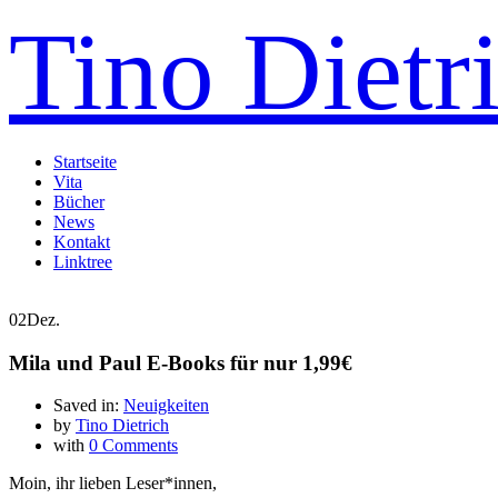
Tino Dietr
Startseite
Vita
Bücher
News
Kontakt
Linktree
02
Dez.
Mila und Paul E-Books für nur 1,99€
Saved in:
Neuigkeiten
by
Tino Dietrich
with
0 Comments
Moin, ihr lieben Leser*innen,