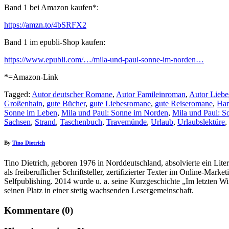
Band 1 bei Amazon kaufen*:
https://amzn.to/4bSRFX2
Band 1 im epubli-Shop kaufen:
https://www.epubli.com/…/mila-und-paul-sonne-im-norden…
*=Amazon-Link
Tagged:
Autor deutscher Romane
,
Autor Famileinroman
,
Autor Lieb
Großenhain
,
gute Bücher
,
gute Liebesromane
,
gute Reiseromane
,
Ha
Sonne im Leben
,
Mila und Paul: Sonne im Norden
,
Mila und Paul: S
Sachsen
,
Strand
,
Taschenbuch
,
Travemünde
,
Urlaub
,
Urlaubslektüre
,
By
Tino Dietrich
Tino Dietrich, geboren 1976 in Norddeutschland, absolvierte ein Litera
als freiberuflicher Schriftsteller, zertifizierter Texter im Online-Mar
Selfpublishing. 2014 wurde u. a. seine Kurzgeschichte „Im letzten
seinen Platz in einer stetig wachsenden Lesergemeinschaft.
Kommentare (0)