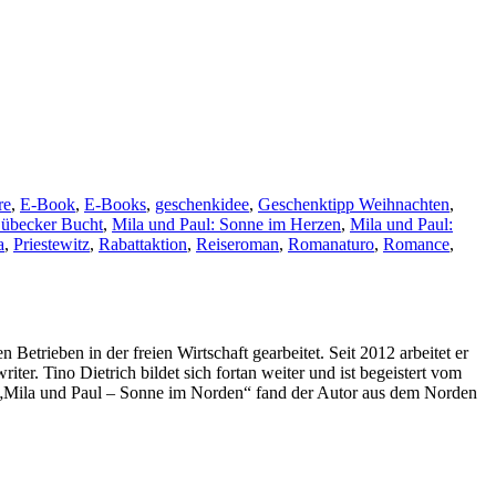
re
,
E-Book
,
E-Books
,
geschenkidee
,
Geschenktipp Weihnachten
,
übecker Bucht
,
Mila und Paul: Sonne im Herzen
,
Mila und Paul:
a
,
Priestewitz
,
Rabattaktion
,
Reiseroman
,
Romanaturo
,
Romance
,
Betrieben in der freien Wirtschaft gearbeitet. Seit 2012 arbeitet er
iter. Tino Dietrich bildet sich fortan weiter und ist begeistert vom
t „Mila und Paul – Sonne im Norden“ fand der Autor aus dem Norden