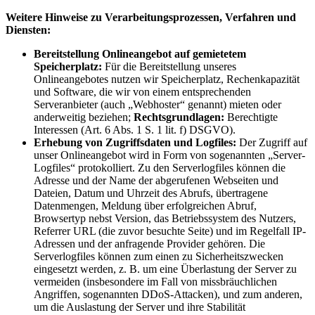
Weitere Hinweise zu Verarbeitungsprozessen, Verfahren und
Diensten:
Bereitstellung Onlineangebot auf gemietetem
Speicherplatz:
Für die Bereitstellung unseres
Onlineangebotes nutzen wir Speicherplatz, Rechenkapazität
und Software, die wir von einem entsprechenden
Serveranbieter (auch „Webhoster“ genannt) mieten oder
anderweitig beziehen;
Rechtsgrundlagen:
Berechtigte
Interessen (Art. 6 Abs. 1 S. 1 lit. f) DSGVO).
Erhebung von Zugriffsdaten und Logfiles:
Der Zugriff auf
unser Onlineangebot wird in Form von sogenannten „Server-
Logfiles“ protokolliert. Zu den Serverlogfiles können die
Adresse und der Name der abgerufenen Webseiten und
Dateien, Datum und Uhrzeit des Abrufs, übertragene
Datenmengen, Meldung über erfolgreichen Abruf,
Browsertyp nebst Version, das Betriebssystem des Nutzers,
Referrer URL (die zuvor besuchte Seite) und im Regelfall IP-
Adressen und der anfragende Provider gehören. Die
Serverlogfiles können zum einen zu Sicherheitszwecken
eingesetzt werden, z. B. um eine Überlastung der Server zu
vermeiden (insbesondere im Fall von missbräuchlichen
Angriffen, sogenannten DDoS-Attacken), und zum anderen,
um die Auslastung der Server und ihre Stabilität