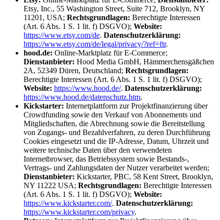
Etsy, Inc., 55 Washington Street, Suite 712, Brooklyn, NY
11201, USA;
Rechtsgrundlagen:
Berechtigte Interessen
(Art. 6 Abs. 1 S. 1 lit. f) DSGVO);
Website:
https://www.etsy.com/de
.
Datenschutzerklärung:
https://www.etsy.com/de/legal/privacy/?ref=ftr
.
hood.de:
Online-Marktplatz für E-Commerce;
Dienstanbieter:
Hood Media GmbH, Hämmerchensgäßchen
2A, 52349 Düren, Deutschland;
Rechtsgrundlagen:
Berechtigte Interessen (Art. 6 Abs. 1 S. 1 lit. f) DSGVO);
Website:
https://www.hood.de/
.
Datenschutzerklärung:
https://www.hood.de/datenschutz.htm
.
Kickstarter:
Internetplattform zur Projektfinanzierung über
Crowdfunding sowie den Verkauf von Abonnements und
Mitgliedschaften, die Abrechnung sowie die Bereitstellung
von Zugangs- und Bezahlverfahren, zu deren Durchführung
Cookies eingesetzt und die IP-Adresse, Datum, Uhrzeit und
weitere technische Daten über den verwendeten
Internetbrowser, das Betriebssystem sowie Bestands-,
Vertrags- und Zahlungsdaten der Nutzer verarbeitet werden;
Dienstanbieter:
Kickstarter, PBC, 58 Kent Street, Brooklyn,
NY 11222 USA;
Rechtsgrundlagen:
Berechtigte Interessen
(Art. 6 Abs. 1 S. 1 lit. f) DSGVO);
Website:
https://www.kickstarter.com/
.
Datenschutzerklärung:
https://www.kickstarter.com/privacy
.