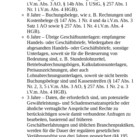
i.V.m. Abs. 3 AO, § 14b Abs. 1 UStG, § 257 Abs. 1
Nr. 1 i.V.m. Abs. 4 HGB).
8 Jahre – Buchungsbelege, wie z. B. Rechnungen und
Kostenbelege (§ 147 Abs. 1 Nr. 4 und 4a i.V.m. Abs. 3
Satz 1 AO sowie § 257 Abs. 1 Nr. 4 i.V.m. Abs. 4
HGB).
6 Jahre – Übrige Geschäftsunterlagen: empfangene
Handels- oder Geschäftsbriefe, Wiedergaben der
abgesandten Handels- oder Geschäftsbriefe, sonstige
Unterlagen, soweit sie für die Besteuerung von
Bedeutung sind, z. B. Stundenlohnzettel,
Betriebsabrechnungsbögen, Kalkulationsunterlagen,
Preisauszeichnungen, aber auch
Lohnabrechnungsunterlagen, soweit sie nicht bereits
Buchungsbelege sind und Kassenstreifen (§ 147 Abs. 1
Nr. 2, 3, 5 i.V.m. Abs. 3 AO, § 257 Abs. 1 Nr. 2 u. 3
i.V.m. Abs. 4 HGB).
3 Jahre – Daten, die erforderlich sind, um potenzielle
Gewährleistungs- und Schadensersatzansprüche oder
ähnliche vertragliche Ansprüche und Rechte zu
berücksichtigen sowie damit verbundene Anfragen zu
bearbeiten, basierend auf früheren
Geschäftserfahrungen und üblichen Branchenpraktiken,
werden für die Dauer der regulären gesetzlichen
Verjährungsfrist von drei Jahren gespeichert (§§ 195,