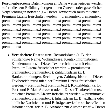
Personenbezogene Daten können an Dritte weitergegeben werden,
sofern dies zur Erfüllung der genannten Zwecke oder gesetzlicher
Verpflichtungen notwendig
– Dieser Textbereich muss mit einer
Premium Lizenz freischaltet werden. – premiumtext premiumtext
premiumtext premiumtext premiumtext premiumtext premiumtext
premiumtext premiumtext premiumtext premiumtext premiumtext
premiumtext premiumtext premiumtext premiumtext premiumtext
premiumtext premiumtext premiumtext premiumtext premiumtext
premiumtext premiumtext premiumtext premiumtext premiumtext
premiumtext premiumtext premiumtext premiumtext premiumtext
premiumtext
Verarbeitete Datenarten:
Bestandsdaten (z. B. der
vollständige Name, Wohnadresse, Kontaktinformationen,
Kundennummer,
– Dieser Textbereich muss mit einer
Premium Lizenz freischaltet werden. – premiumtext
premiumtext premiumtext
); Zahlungsdaten (z. B.
Bankverbindungen, Rechnungen, Zahlungshistorie
– Dieser
Textbereich muss mit einer Premium Lizenz freischaltet
werden. – premiumtext premiumtext
); Kontaktdaten (z. B.
Post- und E-Mail-Adressen oder
– Dieser Textbereich muss
mit einer Premium Lizenz freischaltet werden. – premiumtext
premiumtext premiumtext
); Inhaltsdaten (z. B. textliche oder
bildliche Nachrichten und Beiträge sowie die sie betreffenden
Informationen, wie z. B. Angaben zur Autorenschaft
– Dieser