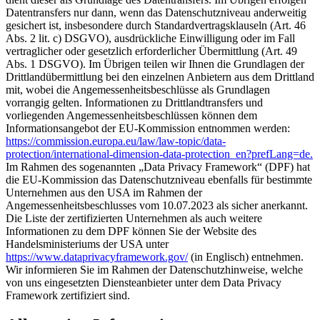
Datentransfers nur dann, wenn das Datenschutzniveau anderweitig
gesichert ist, insbesondere durch Standardvertragsklauseln (Art. 46
Abs. 2 lit. c) DSGVO), ausdrückliche Einwilligung oder im Fall
vertraglicher oder gesetzlich erforderlicher Übermittlung (Art. 49
Abs. 1 DSGVO). Im Übrigen teilen wir Ihnen die Grundlagen der
Drittlandübermittlung bei den einzelnen Anbietern aus dem Drittland
mit, wobei die Angemessenheitsbeschlüsse als Grundlagen
vorrangig gelten. Informationen zu Drittlandtransfers und
vorliegenden Angemessenheitsbeschlüssen können dem
Informationsangebot der EU-Kommission entnommen werden:
https://commission.europa.eu/law/law-topic/data-
protection/international-dimension-data-protection_en?prefLang=de.
Im Rahmen des sogenannten „Data Privacy Framework“ (DPF) hat
die EU-Kommission das Datenschutzniveau ebenfalls für bestimmte
Unternehmen aus den USA im Rahmen der
Angemessenheitsbeschlusses vom 10.07.2023 als sicher anerkannt.
Die Liste der zertifizierten Unternehmen als auch weitere
Informationen zu dem DPF können Sie der Website des
Handelsministeriums der USA unter
https://www.dataprivacyframework.gov/
(in Englisch) entnehmen.
Wir informieren Sie im Rahmen der Datenschutzhinweise, welche
von uns eingesetzten Diensteanbieter unter dem Data Privacy
Framework zertifiziert sind.