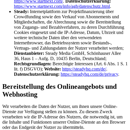
https://www.startnext.com/
.
Datenschutzerklärung:
https://www.startnext.com/info/agb/datenschutz.html
.
Steady:
Internetplattform zur Projektfinanzierung über
Crowdfunding sowie den Verkauf von Abonnements und
Mitgliedschaften, die Abrechnung sowie die Bereitstellung
von Zugangs- und Bezahlverfahren, zu deren Durchführung
Cookies eingesetzt und die IP-Adresse, Datum, Uhrzeit und
weitere technische Daten über den verwendeten
Internetbrowser, das Betriebssystem sowie Bestands-,
Vertrags- und Zahlungsdaten der Nutzer verarbeitet werden;
Dienstanbieter:
Steady Media GmbH, Schönhauser Allee
36, Haus 1 – Aufg. D, 10435 Berlin, Deutschland;
Rechtsgrundlagen:
Berechtigte Interessen (Art. 6 Abs. 1 S. 1
lit. f) DSGVO);
Website:
https://steadyhq.com/de/
.
Datenschutzerklärung:
https://steadyhq.com/de/privacy
.
Bereitstellung des Onlineangebots und
Webhosting
Wir verarbeiten die Daten der Nutzer, um ihnen unsere Online-
Dienste zur Verfügung stellen zu können. Zu diesem Zweck
verarbeiten wir die IP-Adresse des Nutzers, die notwendig ist, um
die Inhalte und Funktionen unserer Online-Dienste an den Browser
oder das Endgerät der Nutzer zu übermitteln.