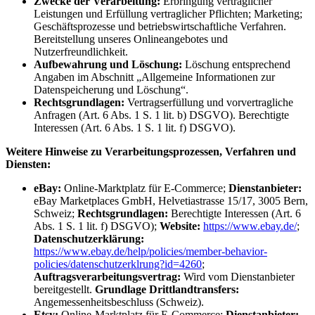
Zwecke der Verarbeitung:
Erbringung vertraglicher
Leistungen und Erfüllung vertraglicher Pflichten; Marketing;
Geschäftsprozesse und betriebswirtschaftliche Verfahren.
Bereitstellung unseres Onlineangebotes und
Nutzerfreundlichkeit.
Aufbewahrung und Löschung:
Löschung entsprechend
Angaben im Abschnitt „Allgemeine Informationen zur
Datenspeicherung und Löschung“.
Rechtsgrundlagen:
Vertragserfüllung und vorvertragliche
Anfragen (Art. 6 Abs. 1 S. 1 lit. b) DSGVO). Berechtigte
Interessen (Art. 6 Abs. 1 S. 1 lit. f) DSGVO).
Weitere Hinweise zu Verarbeitungsprozessen, Verfahren und
Diensten:
eBay:
Online-Marktplatz für E-Commerce;
Dienstanbieter:
eBay Marketplaces GmbH, Helvetiastrasse 15/17, 3005 Bern,
Schweiz;
Rechtsgrundlagen:
Berechtigte Interessen (Art. 6
Abs. 1 S. 1 lit. f) DSGVO);
Website:
https://www.ebay.de/
;
Datenschutzerklärung:
https://www.ebay.de/help/policies/member-behavior-
policies/datenschutzerklrung?id=4260
;
Auftragsverarbeitungsvertrag:
Wird vom Dienstanbieter
bereitgestellt.
Grundlage Drittlandtransfers:
Angemessenheitsbeschluss (Schweiz).
Etsy:
Online-Marktplatz für E-Commerce;
Dienstanbieter: