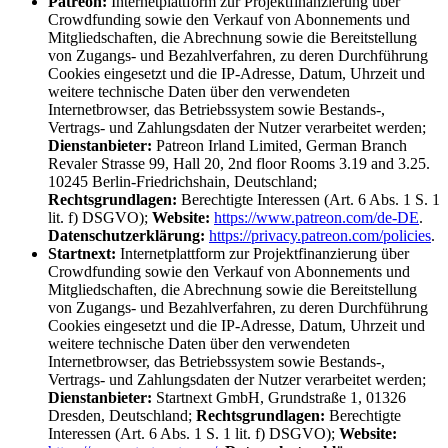
Patreon:
Internetplattform zur Projektfinanzierung über
Crowdfunding sowie den Verkauf von Abonnements und
Mitgliedschaften, die Abrechnung sowie die Bereitstellung
von Zugangs- und Bezahlverfahren, zu deren Durchführung
Cookies eingesetzt und die IP-Adresse, Datum, Uhrzeit und
weitere technische Daten über den verwendeten
Internetbrowser, das Betriebssystem sowie Bestands-,
Vertrags- und Zahlungsdaten der Nutzer verarbeitet werden;
Dienstanbieter:
Patreon Irland Limited, German Branch
Revaler Strasse 99, Hall 20, 2nd floor Rooms 3.19 and 3.25.
10245 Berlin-Friedrichshain, Deutschland;
Rechtsgrundlagen:
Berechtigte Interessen (Art. 6 Abs. 1 S. 1
lit. f) DSGVO);
Website:
https://www.patreon.com/de-DE
.
Datenschutzerklärung:
https://privacy.patreon.com/policies
.
Startnext:
Internetplattform zur Projektfinanzierung über
Crowdfunding sowie den Verkauf von Abonnements und
Mitgliedschaften, die Abrechnung sowie die Bereitstellung
von Zugangs- und Bezahlverfahren, zu deren Durchführung
Cookies eingesetzt und die IP-Adresse, Datum, Uhrzeit und
weitere technische Daten über den verwendeten
Internetbrowser, das Betriebssystem sowie Bestands-,
Vertrags- und Zahlungsdaten der Nutzer verarbeitet werden;
Dienstanbieter:
Startnext GmbH, Grundstraße 1, 01326
Dresden, Deutschland;
Rechtsgrundlagen:
Berechtigte
Interessen (Art. 6 Abs. 1 S. 1 lit. f) DSGVO);
Website: