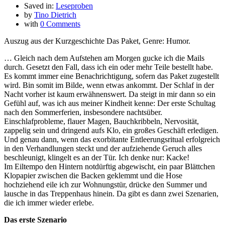
Saved in:
Leseproben
by
Tino Dietrich
with
0 Comments
Auszug aus der Kurzgeschichte Das Paket, Genre: Humor.
… Gleich nach dem Aufstehen am Morgen gucke ich die Mails
durch. Gesetzt den Fall, dass ich ein oder mehr Teile bestellt habe.
Es kommt immer eine Benachrichtigung, sofern das Paket zugestellt
wird. Bin somit im Bilde, wenn etwas ankommt. Der Schlaf in der
Nacht vorher ist kaum erwähnenswert. Da steigt in mir dann so ein
Gefühl auf, was ich aus meiner Kindheit kenne: Der erste Schultag
nach den Sommerferien, insbesondere nachtsüber.
Einschlafprobleme, flauer Magen, Bauchkribbeln, Nervosität,
zappelig sein und dringend aufs Klo, ein großes Geschäft erledigen.
Und genau dann, wenn das exorbitante Entleerungsritual erfolgreich
in den Verhandlungen steckt und der aufziehende Geruch alles
beschleunigt, klingelt es an der Tür. Ich denke nur: Kacke!
Im Eiltempo den Hintern notdürftig abgewischt, ein paar Blättchen
Klopapier zwischen die Backen geklemmt und die Hose
hochziehend eile ich zur Wohnungstür, drücke den Summer und
lausche in das Treppenhaus hinein. Da gibt es dann zwei Szenarien,
die ich immer wieder erlebe.
Das erste Szenario