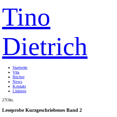
Tino
Dietrich
Startseite
Vita
Bücher
News
Kontakt
Linktree
27
Okt.
Leseprobe Kurzgeschriebenes Band 2