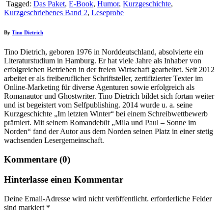
Tagged:
Das Paket
,
E-Book
,
Humor
,
Kurzgeschichte
,
Kurzgeschriebenes Band 2
,
Leseprobe
By
Tino Dietrich
Tino Dietrich, geboren 1976 in Norddeutschland, absolvierte ein
Literaturstudium in Hamburg. Er hat viele Jahre als Inhaber von
erfolgreichen Betrieben in der freien Wirtschaft gearbeitet. Seit 2012
arbeitet er als freiberuflicher Schriftsteller, zertifizierter Texter im
Online-Marketing für diverse Agenturen sowie erfolgreich als
Romanautor und Ghostwriter. Tino Dietrich bildet sich fortan weiter
und ist begeistert vom Selfpublishing. 2014 wurde u. a. seine
Kurzgeschichte „Im letzten Winter“ bei einem Schreibwettbewerb
prämiert. Mit seinem Romandebüt „Mila und Paul – Sonne im
Norden“ fand der Autor aus dem Norden seinen Platz in einer stetig
wachsenden Lesergemeinschaft.
Kommentare (0)
Hinterlasse einen Kommentar
Deine Email-Adresse wird nicht veröffentlicht. erforderliche Felder
sind markiert
*