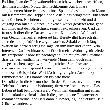
Es klingelt an der Tür, währenddessen ich, wie eben beschrieben,
den menschlichen Notdürften nachkomme. Am Einlass
angekommen öffne ich diesen einen Spalt und es kommt ein Mann
mit Klemmbrett die Treppen hoch. Allein das bringt mein Blut schon
zum Kochen. Nachdem er dann grinsend vor mir steht und der
Zugang von mir ein kleines Stückchen weiter geöffnet wird, gebe
ich ihm damit den Startschuss, seinen Text aufzusagen. Und der
freut sich über diese Tatsache wie ein Kind, das zu Weihnachten
sein Gedicht fehlerfrei aufgesagt hat. Bereitwillig lasse ich ihn
ausreden, bin ja höflich erzogen worden. Sobald er nach längerem
Warten meinerseits fertig ist, sage ich ihm kurz und knapp: kein
Interesse. Darüber hinaus schließt sich meine Wohnungstür wieder.
Im Treppenhaus höre ich nachfolgend und mit großem Erstaunen,
dass der vermeintlich nett wirkende Mann dann doch einen
ausgesprochen, sagen wir, umfangreichen Sprachschatz
vorzuweisen vermag und Bezeichnungen kennt, die sogar mir neu
sind. Zum Beispiel das Wort (Achtung: vulgärer Ausdruck)
Pimmelbratze. Das kannte ich bis dato nicht.
Das gibt es in die Hörmuschel, für den Fall, dass man nicht den
Telefonanbieter an der Wohnungstür zu wechseln anstrebt. Das
Leben ist halt bewundernswert. Wenn man daraufhin mit einem
lauten »danke vielmals« durch die geschlossene Tür antwortet,
kommt der freundliche Herr dann in Bewegung und versucht sein
Glück woanders …