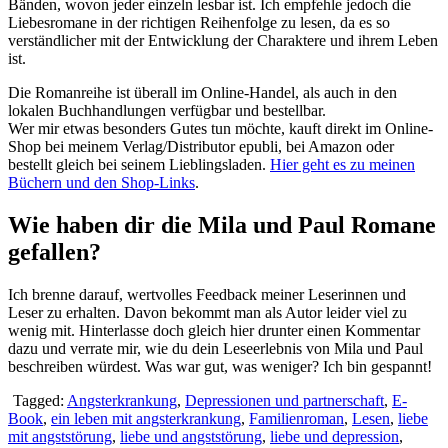
Bänden, wovon jeder einzeln lesbar ist. Ich empfehle jedoch die
Liebesromane in der richtigen Reihenfolge zu lesen, da es so
verständlicher mit der Entwicklung der Charaktere und ihrem Leben
ist.
Die Romanreihe ist überall im Online-Handel, als auch in den
lokalen Buchhandlungen verfügbar und bestellbar.
Wer mir etwas besonders Gutes tun möchte, kauft direkt im Online-
Shop bei meinem Verlag/Distributor epubli, bei Amazon oder
bestellt gleich bei seinem Lieblingsladen.
Hier geht es zu meinen
Büchern und den Shop-Links
.
Wie haben dir die Mila und Paul Romane
gefallen?
Ich brenne darauf, wertvolles Feedback meiner Leserinnen und
Leser zu erhalten. Davon bekommt man als Autor leider viel zu
wenig mit. Hinterlasse doch gleich hier drunter einen Kommentar
dazu und verrate mir, wie du dein Leseerlebnis von Mila und Paul
beschreiben würdest. Was war gut, was weniger? Ich bin gespannt!
Tagged:
Angsterkrankung
,
Depressionen und partnerschaft
,
E-
Book
,
ein leben mit angsterkrankung
,
Familienroman
,
Lesen
,
liebe
mit angststörung
,
liebe und angststörung
,
liebe und depression
,