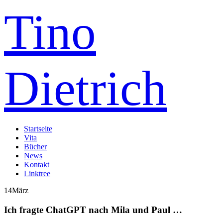
Tino
Dietrich
Startseite
Vita
Bücher
News
Kontakt
Linktree
14
März
Ich fragte ChatGPT nach Mila und Paul …