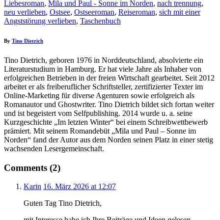
Liebesroman
,
Mila und Paul - Sonne im Norden
,
nach trennung
,
neu verlieben
,
Ostsee
,
Ostseeroman
,
Reiseroman
,
sich mit einer
Angststörung verlieben
,
Taschenbuch
By
Tino Dietrich
Tino Dietrich, geboren 1976 in Norddeutschland, absolvierte ein
Literaturstudium in Hamburg. Er hat viele Jahre als Inhaber von
erfolgreichen Betrieben in der freien Wirtschaft gearbeitet. Seit 2012
arbeitet er als freiberuflicher Schriftsteller, zertifizierter Texter im
Online-Marketing für diverse Agenturen sowie erfolgreich als
Romanautor und Ghostwriter. Tino Dietrich bildet sich fortan weiter
und ist begeistert vom Selfpublishing. 2014 wurde u. a. seine
Kurzgeschichte „Im letzten Winter“ bei einem Schreibwettbewerb
prämiert. Mit seinem Romandebüt „Mila und Paul – Sonne im
Norden“ fand der Autor aus dem Norden seinen Platz in einer stetig
wachsenden Lesergemeinschaft.
Comments (2)
Karin
16. März 2026 at 12:07
Guten Tag Tino Dietrich,
mit Interesse habe ich Ihre Beiträge und Ideen gelesen.