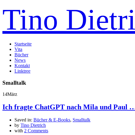
Tino Dietr
Startseite
Vita
Bücher
News
Kontakt
Linktree
Smalltalk
14
März
Ich fragte ChatGPT nach Mila und Paul 
Saved in:
Bücher & E-Books
,
Smalltalk
by
Tino Dietrich
with
2 Comments