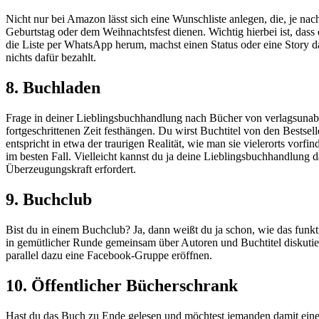
Nicht nur bei Amazon lässt sich eine Wunschliste anlegen, die, je nach
Geburtstag oder dem Weihnachtsfest dienen. Wichtig hierbei ist, dass 
die Liste per WhatsApp herum, machst einen Status oder eine Story d
nichts dafür bezahlt.
8. Buchladen
Frage in deiner Lieblingsbuchhandlung nach Bücher von verlagsunabh
fortgeschrittenen Zeit festhängen. Du wirst Buchtitel von den Bestse
entspricht in etwa der traurigen Realität, wie man sie vielerorts vo
im besten Fall. Vielleicht kannst du ja deine Lieblingsbuchhandlung
Überzeugungskraft erfordert.
9. Buchclub
Bist du in einem Buchclub? Ja, dann weißt du ja schon, wie das funkt
in gemütlicher Runde gemeinsam über Autoren und Buchtitel diskutie
parallel dazu eine Facebook-Gruppe eröffnen.
10. Öffentlicher Bücherschrank
Hast du das Buch zu Ende gelesen und möchtest jemanden damit eine 