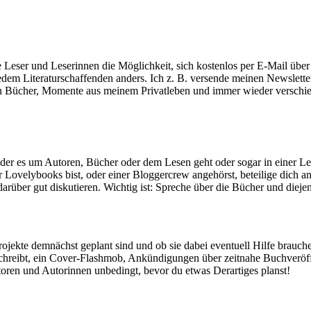
ie Leser und Leserinnen die Möglichkeit, sich kostenlos per E-Mail übe
i jedem Literaturschaffenden anders. Ich z. B. versende meinen Newslet
 Bücher, Momente aus meinem Privatleben und immer wieder verschied
 der es um Autoren, Bücher oder dem Lesen geht oder sogar in einer L
Lovelybooks bist, oder einer Bloggercrew angehörst, beteilige dich an
 darüber gut diskutieren. Wichtig ist: Spreche über die Bücher und diej
jekte demnächst geplant sind und ob sie dabei eventuell Hilfe brauche
ge schreibt, ein Cover-Flashmob, Ankündigungen über zeitnahe Buchver
Autoren und Autorinnen unbedingt, bevor du etwas Derartiges planst!