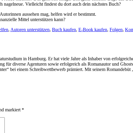
 nagelneue. Vielleicht findest du dort auch dein nächstes Buch?
 Autorinnen aussehen mag, helfen wird er bestimmt.
anzielle Mittel unterstützen kann?
elfen
,
Autoren unterstützen
,
Buch kaufen
,
E-Book kaufen
,
Folgen
,
Kom
turstudium in Hamburg. Er hat viele Jahre als Inhaber von erfolgreichen 
keting für diverse Agenturen sowie erfolgreich als Romanautor und Ghostwr
 Winter“ bei einem Schreibwettbewerb prämiert. Mit seinem Romandebü
ind markiert
*