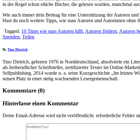
in der Regel schon etliche Bücher, die gelesen wurden, manchmal auch
Wie auch immer dein Beitrag für eine Unterstützung der Autoren und
Hast du noch weitere Tipps, wie man Autoren und Autorinnen ohne fin
Tagged:
10 Tipps wie man Autoren hilft
,
Autoren fördern
,
Autoren h
Spenden
,
Teilen
By
Tino Dietrich
Tino Dietrich, geboren 1976 in Norddeutschland, absolvierte ein Litera
als freiberuflicher Schriftsteller, zertifizierter Texter im Online-Mar
Selfpublishing. 2014 wurde u. a. seine Kurzgeschichte „Im letzten
seinen Platz in einer stetig wachsenden Lesergemeinschaft.
Kommentare (0)
Hinterlasse einen Kommentar
Deine Email-Adresse wird nicht veröffentlicht. erforderliche Felder s