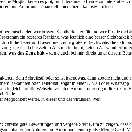
t, welche Möglichkeiten es gibt, um Literaturschaffende zu unterstützen
toren und Autorinnen finanziell unterstützen kannst« nachlesen.
ber entscheidet, wer bessere Sichtbarkeit erhält und wer für die meiste
Programm ein besseres Ranking, was letztlich eine besser Sichtbarkeit
t durch die Leser und Leserinnen, eine größere Reichweite, die dafür 
tzung, die fast keine Zeit in Anspruch nimmt, keinen Aufwand erforder
nnen, was das Zeug hält
– gerne auch bei mir, direkt unter diesem Beitr
akteren, dem Schreibstil oder sonst irgendwas, dann zögere nicht und
einem Bekannten oder Telefonat, sogar in einer E-Mail oder Whatsapp-
 auch gleich auf die Webseite von den Autoren oder sogar direkt zum Bu
ch finde.
Möglichkeit weiter, in dieser und der virtuellen Welt.
k? Schreibe gute Bewertungen und vergebe Sterne, um zu zeigen, dass d
rlagsunabhängigen Autoren und Autorinnen einen große Menge Geld. Mit