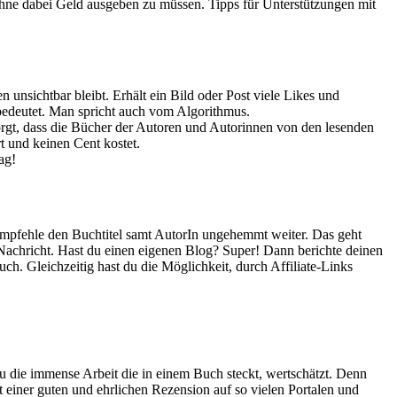
, ohne dabei Geld ausgeben zu müssen. Tipps für Unterstützungen mit
n unsichtbar bleibt. Erhält ein Bild oder Post viele Likes und
 bedeutet. Man spricht auch vom Algorithmus.
sorgt, dass die Bücher der Autoren und Autorinnen von den lesenden
t und keinen Cent kostet.
ag!
 empfehle den Buchtitel samt AutorIn ungehemmt weiter. Das geht
Nachricht. Hast du einen eigenen Blog? Super! Dann berichte deinen
ch. Gleichzeitig hast du die Möglichkeit, durch Affiliate-Links
u die immense Arbeit die in einem Buch steckt, wertschätzt. Denn
 einer guten und ehrlichen Rezension auf so vielen Portalen und