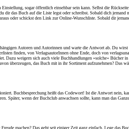
 Einstellung, sogar öffentlich einsehbar sein kann. Selbst die Rückseit
du dir das Buch auf die Liste legst oder schreibst. Sobald dich jemand 
araus oder schickst den Link zur Online-Wunschliste. Sobald dir jeman
ängigen Autoren und Autorinnen und warte die Antwort ab. Du wirst fe
llerlisten finden, von VerlagsautorInnen ohne Ende, doch von verlagsun
rfindet. Dazu weigern sich auch viele Buchhandlungen »solche« Bücher i
 davon überzeugen, das Buch mit in ihr Sortiment aufzunehmen? Das wär
ioniert. Buchbesprechung heißt das Codewort! Ist die Antwort nein, kan
ren. Später, wenn der Buchclub anwachsen sollte, kann man das Ganze
Freude machen? Das geht seit einiger Zeit ganz einfach. Lege das Buc