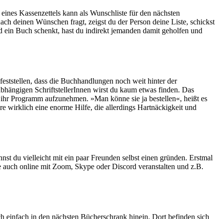
e eines Kassenzettels kann als Wunschliste für den nächsten
nach deinen Wünschen fragt, zeigst du der Person deine Liste, schickst
d ein Buch schenkt, hast du indirekt jemanden damit geholfen und
ststellen, dass die Buchhandlungen noch weit hinter der
abhängigen SchriftstellerInnen wirst du kaum etwas finden. Das
n ihr Programm aufzunehmen. »Man könne sie ja bestellen«, heißt es
e wirklich eine enorme Hilfe, die allerdings Hartnäckigkeit und
nst du vielleicht mit ein paar Freunden selbst einen gründen. Erstmal
 auch online mit Zoom, Skype oder Discord veranstalten und z.B.
h einfach in den nächsten Bücherschrank hinein. Dort befinden sich