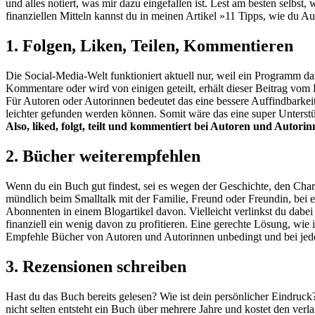
und alles notiert, was mir dazu eingefallen ist. Lest am besten selbs
finanziellen Mitteln kannst du in meinen Artikel »11 Tipps, wie du Au
1. Folgen, Liken, Teilen, Kommentieren
Die Social-Media-Welt funktioniert aktuell nur, weil ein Programm darü
Kommentare oder wird von einigen geteilt, erhält dieser Beitrag vom 
Für Autoren oder Autorinnen bedeutet das eine bessere Auffindbarkei
leichter gefunden werden können. Somit wäre das eine super Unterstü
Also, liked, folgt, teilt und kommentiert bei Autoren und Autori
2. Bücher weiterempfehlen
Wenn du ein Buch gut findest, sei es wegen der Geschichte, den Char
mündlich beim Smalltalk mit der Familie, Freund oder Freundin, bei 
Abonnenten in einem Blogartikel davon. Vielleicht verlinkst du dabei
finanziell ein wenig davon zu profitieren. Eine gerechte Lösung, wie i
Empfehle Bücher von Autoren und Autorinnen unbedingt und bei jeder 
3. Rezensionen schreiben
Hast du das Buch bereits gelesen? Wie ist dein persönlicher Eindruc
nicht selten entsteht ein Buch über mehrere Jahre und kostet den ve