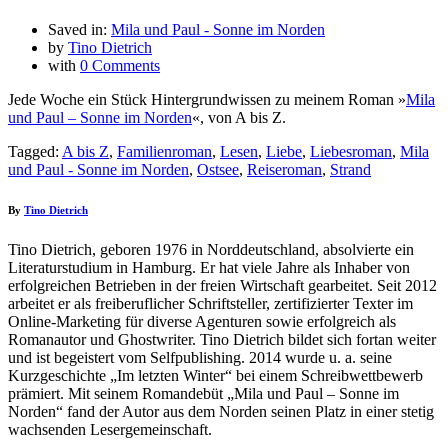
Saved in:
Mila und Paul - Sonne im Norden
by
Tino Dietrich
with
0 Comments
Jede Woche ein Stück Hintergrundwissen zu meinem Roman »
Mila
und Paul – Sonne im Norden
«, von A bis Z.
Tagged:
A bis Z
,
Familienroman
,
Lesen
,
Liebe
,
Liebesroman
,
Mila
und Paul - Sonne im Norden
,
Ostsee
,
Reiseroman
,
Strand
By
Tino Dietrich
Tino Dietrich, geboren 1976 in Norddeutschland, absolvierte ein
Literaturstudium in Hamburg. Er hat viele Jahre als Inhaber von
erfolgreichen Betrieben in der freien Wirtschaft gearbeitet. Seit 2012
arbeitet er als freiberuflicher Schriftsteller, zertifizierter Texter im
Online-Marketing für diverse Agenturen sowie erfolgreich als
Romanautor und Ghostwriter. Tino Dietrich bildet sich fortan weiter
und ist begeistert vom Selfpublishing. 2014 wurde u. a. seine
Kurzgeschichte „Im letzten Winter“ bei einem Schreibwettbewerb
prämiert. Mit seinem Romandebüt „Mila und Paul – Sonne im
Norden“ fand der Autor aus dem Norden seinen Platz in einer stetig
wachsenden Lesergemeinschaft.