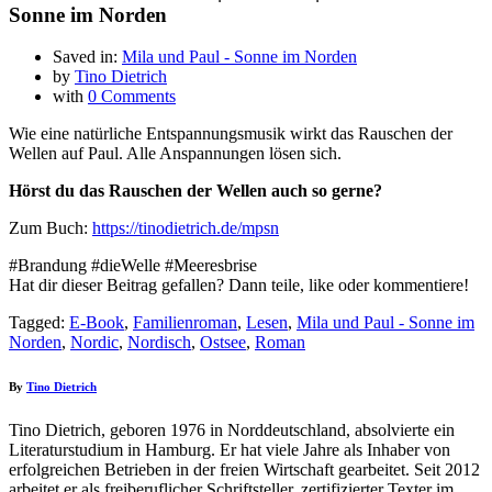
Sonne im Norden
Saved in:
Mila und Paul - Sonne im Norden
by
Tino Dietrich
with
0 Comments
Wie eine natürliche Entspannungsmusik wirkt das Rauschen der
Wellen auf Paul. Alle Anspannungen lösen sich.
Hörst du das Rauschen der Wellen auch so gerne?
Zum Buch:
https://tinodietrich.de/mpsn
#Brandung #dieWelle #Meeresbrise
Hat dir dieser Beitrag gefallen? Dann teile, like oder kommentiere!
Tagged:
E-Book
,
Familienroman
,
Lesen
,
Mila und Paul - Sonne im
Norden
,
Nordic
,
Nordisch
,
Ostsee
,
Roman
By
Tino Dietrich
Tino Dietrich, geboren 1976 in Norddeutschland, absolvierte ein
Literaturstudium in Hamburg. Er hat viele Jahre als Inhaber von
erfolgreichen Betrieben in der freien Wirtschaft gearbeitet. Seit 2012
arbeitet er als freiberuflicher Schriftsteller, zertifizierter Texter im