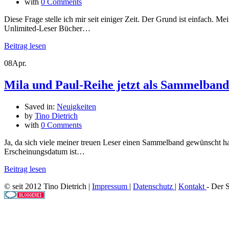
with
0 Comments
Diese Frage stelle ich mir seit einiger Zeit. Der Grund ist einfach
Unlimited-Leser Bücher…
Beitrag lesen
08
Apr.
Mila und Paul-Reihe jetzt als Sammelband
Saved in:
Neuigkeiten
by
Tino Dietrich
with
0 Comments
Ja, da sich viele meiner treuen Leser einen Sammelband gewünscht hab
Erscheinungsdatum ist…
Beitrag lesen
© seit 2012 Tino Dietrich |
Impressum
|
Datenschutz
|
Kontakt
- Der 