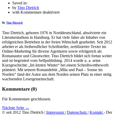
Saved in:
by
Tino Dietrich
für
with
Kommentare deaktiviert
Amazon
By
Tino Dietrich
Tino Dietrich, geboren 1976 in Norddeutschland, absolvierte ein
Literaturstudium in Hamburg. Er hat viele Jahre als Inhaber von
erfolgreichen Betrieben in der freien Wirtschaft gearbeitet. Seit 2012
arbeitet er als freiberuflicher Schriftsteller, zertifizierter Texter im
Online-Marketing für diverse Agenturen sowie erfolgreich als
Romanautor und Ghostwriter. Tino Dietrich bildet sich fortan weiter
und ist begeistert vom Selfpublishing. 2014 wurde u. a. seine
Kurzgeschichte „Im letzten Winter“ bei einem Schreibwettbewerb
prämiert. Mit seinem Romandebüt „Mila und Paul – Sonne im
Norden“ fand der Autor aus dem Norden seinen Platz in einer stetig
wachsenden Lesergemeinschaft.
Kommentare (0)
Für Kommentare geschlossen.
Nächste Seite →
© seit 2012 Tino Dietrich |
Impressum
|
Datenschutz
|
Kontakt
- Der