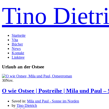
Tino Dietr
Startseite
Vita
Bücher
News
Kontakt
Linktree
Urlaub an der Ostsee
30
Nov.
O wie Ostsee | Postreihe | Mila und Paul 
Saved in:
Mila und Paul - Sonne im Norden
by
Tino Dietrich