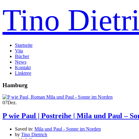
Tino Dietr
Startseite
Vita
Bücher
News
Kontakt
Linktree
Hamburg
07
Dez.
P wie Paul | Postreihe | Mila und Paul – 
Saved in:
Mila und Paul - Sonne im Norden
by
Tino Dietrich