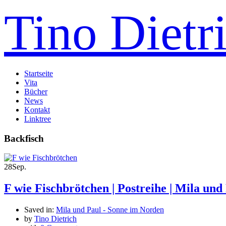
Tino Dietr
Startseite
Vita
Bücher
News
Kontakt
Linktree
Backfisch
28
Sep.
F wie Fischbrötchen | Postreihe | Mila un
Saved in:
Mila und Paul - Sonne im Norden
by
Tino Dietrich