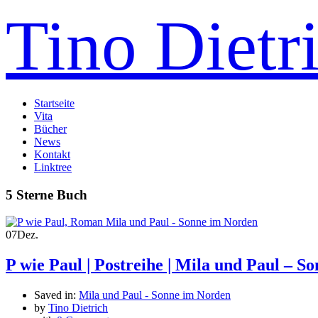
Tino Dietr
Startseite
Vita
Bücher
News
Kontakt
Linktree
5 Sterne Buch
07
Dez.
P wie Paul | Postreihe | Mila und Paul – 
Saved in:
Mila und Paul - Sonne im Norden
by
Tino Dietrich